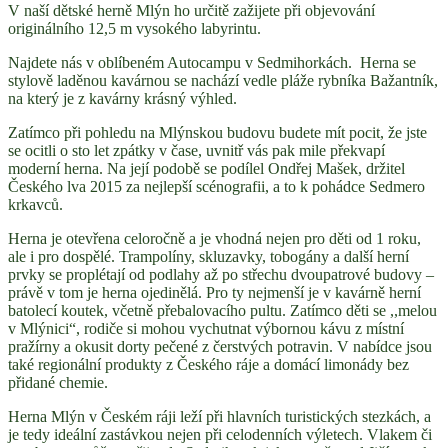
V naší dětské herně Mlýn ho určitě zažijete při objevování
originálního 12,5 m vysokého labyrintu.
Najdete nás v oblíbeném Autocampu v Sedmihorkách. Herna se
stylově laděnou kavárnou se nachází vedle pláže rybníka Bažantník,
na který je z kavárny krásný výhled.
Zatímco při pohledu na Mlýnskou budovu budete mít pocit, že jste
se ocitli o sto let zpátky v čase, uvnitř vás pak mile překvapí
moderní herna. Na její podobě se podílel Ondřej Mašek, držitel
Českého lva 2015 za nejlepší scénografii, a to k pohádce Sedmero
krkavců.
Herna je otevřena celoročně a je vhodná nejen pro děti od 1 roku,
ale i pro dospělé. Trampolíny, skluzavky, tobogány a další herní
prvky se proplétají od podlahy až po střechu dvoupatrové budovy –
právě v tom je herna ojedinělá. Pro ty nejmenší je v kavárně herní
batolecí koutek, včetně přebalovacího pultu. Zatímco děti se ,,melou
v Mlýnici“, rodiče si mohou vychutnat výbornou kávu z místní
pražírny a okusit dorty pečené z čerstvých potravin. V nabídce jsou
také regionální produkty z Českého ráje a domácí limonády bez
přidané chemie.
Herna Mlýn v Českém ráji leží při hlavních turistických stezkách, a
je tedy ideální zastávkou nejen při celodenních výletech. Vlakem či