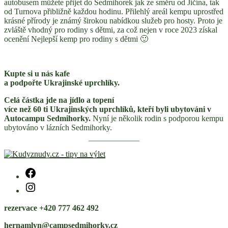
autobusem můžete přijet do Sedmihorek jak ze směru od Jičína, tak
od Turnova přibližně každou hodinu. Přilehlý areál kempu uprostřed
krásné přírody je známý širokou nabídkou služeb pro hosty. Proto je
zvláště vhodný pro rodiny s dětmi, za což nejen v roce 2023 získal
ocenění Nejlepší kemp pro rodiny s dětmi 🙂
Kupte si u nás kafe
a podpořte Ukrajinské uprchlíky.
Celá částka jde na jídlo a topení
více než 60 ti Ukrajinských uprchlíků, kteří byli ubytováni v
Autocampu Sedmihorky.
Nyní je několik rodin s podporou kempu
ubytováno v lázních Sedmihorky.
rezervace +420 777 462 492
hernamlyn@campsedmihorky.cz