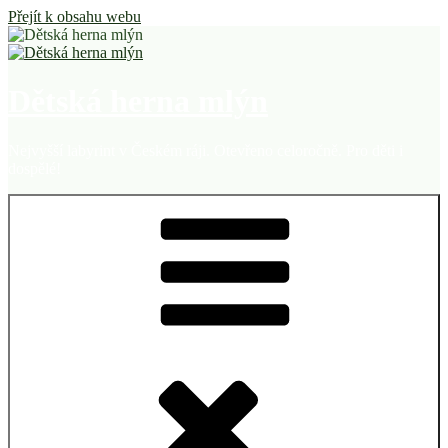
Přejít k obsahu webu
Dětská herna mlýn
Nejvyšší labyrint v Českém ráji. Otevřeno celoročně. Pro děti i
dospělé!