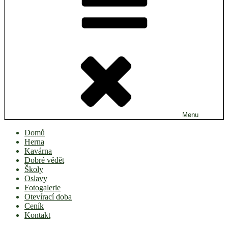
Menu
Domů
Herna
Kavárna
Dobré vědět
Školy
Oslavy
Fotogalerie
Otevírací doba
Ceník
Kontakt