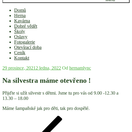
Domů
Herna
Kavárna
Dobré vědět
Školy
Oslavy
Fotogalerie
Otevírací doba
Ceník
Kontakt
Publikováno
29 prosince, 2021
2 ledna, 2022
Od
hernamlync
Na silvestra máme otevřeno !
Přijďte si užít silvestr s dětmi. Jsme tu pro vás od 9.00 -12.30 a
13.30 – 18.00
Máme šampaňské jak pro děti, tak pro dospělé.
Navigace
Předchozí
příspěvek
pro